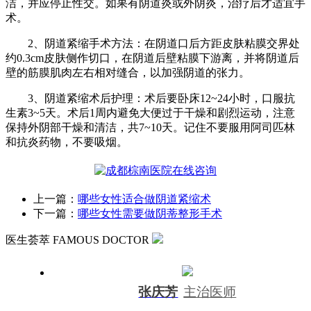
洁，并应停止性交。如果有阴道炎或外阴炎，治疗后才适宜手
术。
2、阴道紧缩手术方法：在阴道口后方距皮肤粘膜交界处
约0.3cm皮肤侧作切口，在阴道后壁粘膜下游离，并将阴道后
壁的筋膜肌肉左右相对缝合，以加强阴道的张力。
3、阴道紧缩术后护理：术后要卧床12~24小时，口服抗
生素3~5天。术后1周内避免大便过于干燥和剧烈运动，注意
保持外阴部干燥和清洁，共7~10天。记住不要服用阿司匹林
和抗炎药物，不要吸烟。
上一篇：
哪些女性适合做阴道紧缩术
下一篇：
哪些女性需要做阴蒂整形手术
医生荟萃
FAMOUS DOCTOR
张庆芳
主治医师