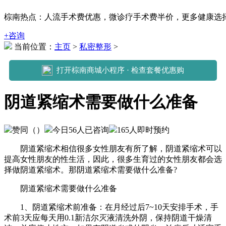
棕南热点：人流手术费优惠，微诊疗手术费半价，更多健康选择可拨打
+咨询
当前位置：
主页
>
私密整形
>
打开棕南商城小程序 · 检查套餐优惠购
阴道紧缩术需要做什么准备
赞同（
）
今日
56
人已咨询
165
人即时预约
阴道紧缩术相信很多女性朋友有所了解，阴道紧缩术可以
提高女性朋友的性生活，因此，很多生育过的女性朋友都会选
择做阴道紧缩术。那阴道紧缩术需要做什么准备?
阴道紧缩术需要做什么准备
1、阴道紧缩术前准备：在月经过后7~10天安排手术，手
术前3天应每天用0.1新洁尔灭液清洗外阴，保持阴道干燥清