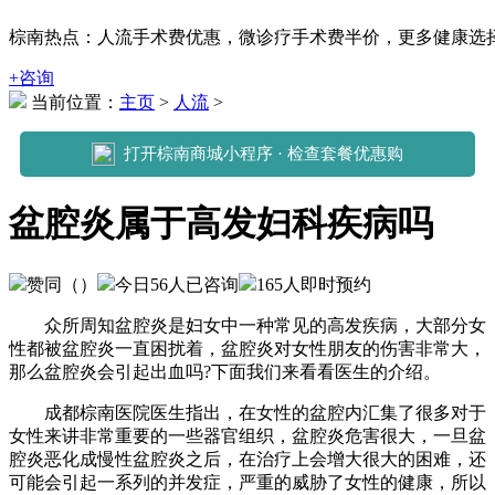
棕南热点：人流手术费优惠，微诊疗手术费半价，更多健康选择可拨打
+咨询
当前位置：
主页
>
人流
>
打开棕南商城小程序 · 检查套餐优惠购
盆腔炎属于高发妇科疾病吗
赞同（
）
今日
56
人已咨询
165
人即时预约
众所周知盆腔炎是妇女中一种常见的高发疾病，大部分女
性都被盆腔炎一直困扰着，盆腔炎对女性朋友的伤害非常大，
那么盆腔炎会引起出血吗?下面我们来看看医生的介绍。
成都棕南医院医生指出，在女性的盆腔内汇集了很多对于
女性来讲非常重要的一些器官组织，盆腔炎危害很大，一旦盆
腔炎恶化成慢性盆腔炎之后，在治疗上会增大很大的困难，还
可能会引起一系列的并发症，严重的威胁了女性的健康，所以