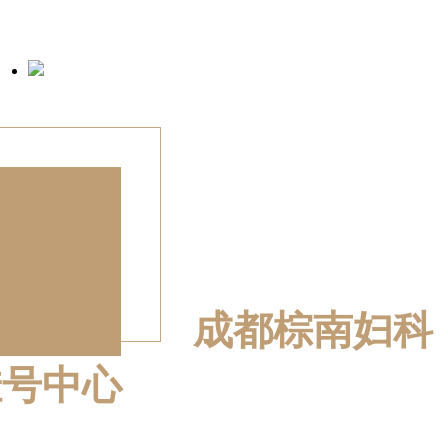
成都棕南妇科
挂号中心