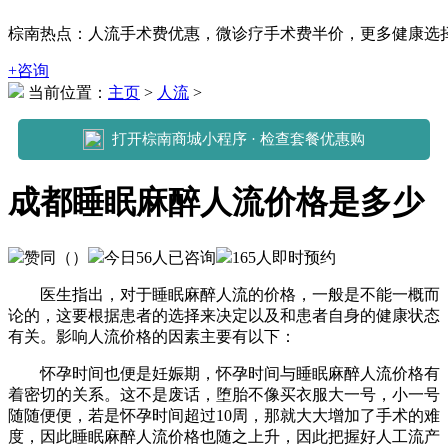
棕南热点：人流手术费优惠，微诊疗手术费半价，更多健康选择可拨打
+咨询
当前位置：
主页
>
人流
>
打开棕南商城小程序 · 检查套餐优惠购
成都睡眠麻醉人流价格是多少
赞同（
）
今日
56
人已咨询
165
人即时预约
医生指出，对于睡眠麻醉人流的价格，一般是不能一概而
论的，这要根据患者的选择来决定以及和患者自身的健康状态
有关。影响人流价格的因素主要有以下：
怀孕时间也便是妊娠期，怀孕时间与睡眠麻醉人流价格有
着密切的关系。这不是废话，堕胎不像买衣服大一号，小一号
随随便便，若是怀孕时间超过10周，那就大大增加了手术的难
度，因此睡眠麻醉人流价格也随之上升，因此把握好人工流产