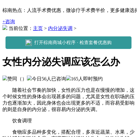
棕南热点：人流手术费优惠，微诊疗手术费半价，更多健康选择可拨打
+咨询
当前位置：
主页
>
内分泌失调
>
打开棕南商城小程序 · 检查套餐优惠购
女性内分泌失调应该怎么办
赞同（
）
今日
56
人已咨询
165
人即时预约
随着社会节奏的加快，女性的压力也是在慢慢的增加，这
个时候女性的身体会出现甚多的问题，尤其是女性在职场的压
力也逐渐加大，因此身体也会出现更多的不适，而容易受影响
的则是自身的内分泌，很容易内分泌的失调。
饮食调理
食物应多品种多变化，搭配合理，多亲近蔬菜、水果，少