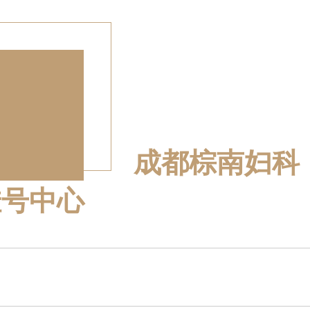
成都棕南妇科
挂号中心