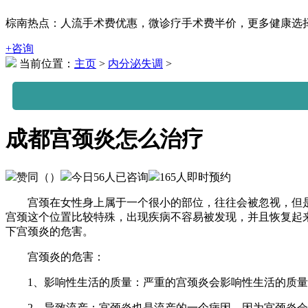
棕南热点：人流手术费优惠，微诊疗手术费半价，更多健康选择可拨打
+咨询
当前位置：
主页
>
内分泌失调
>
成都宫颈炎怎么治疗
赞同（
）
今日
56
人已咨询
165
人即时预约
宫颈在女性身上属于一个很小的部位，往往会被忽视，但是
宫颈这个位置比较特殊，出现疾病不容易被发现，并且恢复起
下宫颈炎的危害。
宫颈炎的危害：
1、影响性生活的质量：严重的宫颈炎会影响性生活的质量
2、导致流产：宫颈炎也是流产的一个病因，因为宫颈炎会