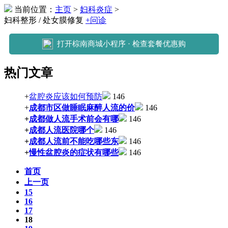
当前位置：
主页
>
妇科炎症
>
妇科整形 / 处女膜修复
+问诊
打开棕南商城小程序 · 检查套餐优惠购
热门文章
+
盆腔炎应该如何预防
146
+
成都市区做睡眠麻醉人流的价
146
+
成都做人流手术前会有哪
146
+
成都人流医院哪个
146
+
成都人流前不能吃哪些东
146
+
慢性盆腔炎的症状有哪些
146
首页
上一页
15
16
17
18